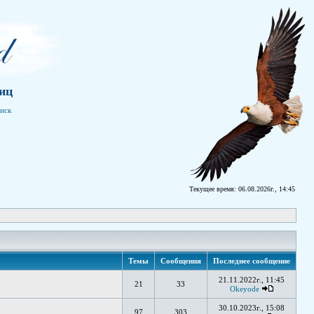
иц
иск
Текущее время: 06.08.2026г., 14:45
Темы
Сообщения
Последнее сообщение
21.11.2022г., 11:45
21
33
Okeyode
30.10.2023г., 15:08
97
303