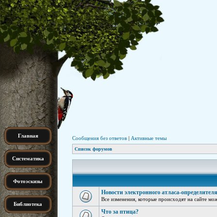
Главная
Сообщения без ответов
|
Активные темы
Список форумов
Систематика
Фотоэскизы
Новости электронного атласа-определителя
Все изменения, которые происходят на сайте мо
Библиотека
Что за птица?