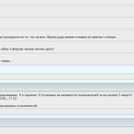
да попадается не то, что нужно. Будем рады вашим отзывам по книгам о птицах
 сайту и форуму прошу писать здесь!
глюки...
трированных: 0 и скрытых: 0 (основано на активности пользователей за последние 5 минут)
010г., 17:52
рированных пользователей