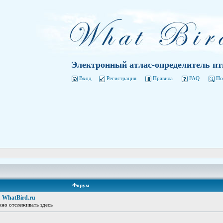
Электронный атлас-определитель пт
Вход
Регистрация
Правила
FAQ
По
Форум
 WhatBird.ru
жно отслеживать здесь