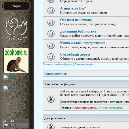
Определяем птиц здесь...
Форум
А знаете ли Вы?
Интересные факты из жизни птиц
Обо всем по немногу
Обсуждение всего, что придет в голову...
Домашняя библиотека
Сложно найти хорошую книгу, и так обидно, ког
Книга жалоб и предложений
Ваши отзывы, вопрсы, замечания и пожелания по
Служебный форум
Общение с администрацией, дизайн, юзабилити и 
Удалить cookies форума
|
Администрация
Список форумов
Кто сейчас в форуме
Сейчас посетителей в форуме:
0
, из них зарегис
Больше всего посетителей (
4
) здесь было 12.07.2
Зарегистрированные пользователи: нет зарегист
Легенда ::
Администраторы
,
Супермодераторы
Дни рождения
Сегодня нет дней рождения.